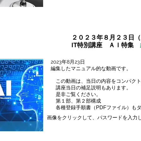
２０２３年８月２３日（
​IT特別講座 ＡＩ特集
2023年8月23日
編集したマニュアル的な動画です。
この
動画は、当日の内容をコンパク
講座当日の補足説明もあります。
是非ご覧ください。
第１部、第２部構成
各種登録手順書（PDFファイル）もダ
画像をクリックして、パスワードを入力