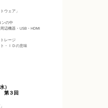
フトウェア」
コンの中
辺機器・USB・HDMI
トレージ
ント・ＩＤの意味
水）
座 第３回
グ」