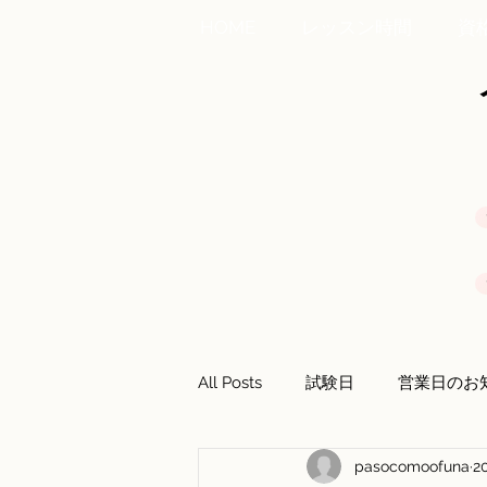
HOME
レッスン時間
資
All Posts
試験日
営業日のお
pasocomoofuna
2