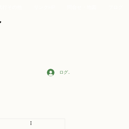
代行その他
リンクHP
問合せ・地図
ブログ
ル
ログイン