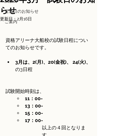
試験日
らせ
営業日のお知らせ
更新日：
2月16日
ご案内
資格アリーナ大船校の試験日程につい
てのお知らせです。
3月は、2(月)、20(金祝)、 24(火)、
の3日程
試験開始時刻は、
11：00-
13：00-
15：00-
17：00-
以上の４回となりま
す。