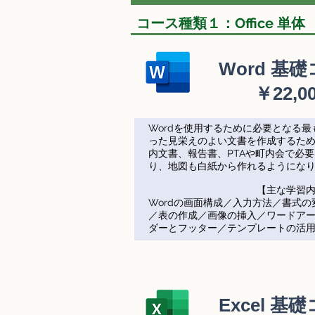
コース種類１：Office 単体
Word 基
​￥22,0
Wordを使用するために必要となる
った見栄えのよい文書を作成するた
内文書、報告書、PTAや町内会で必
り、地図も白紙から作れるようにな
​【主な学習内
Wordの画面構成／入力方法／書式
／表の作成／画像の挿入／ワードア
ダーとフッター／テンプレートの活
Excel 基