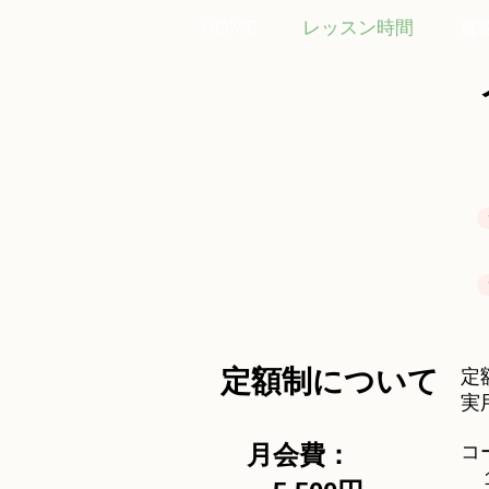
HOME
レッスン時間
資
定額制について
定
実
月会
費：
コ
１