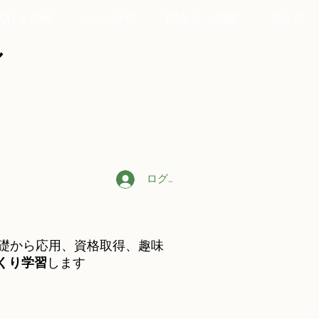
代行その他
リンクHP
問合せ・地図
ブログ
ル
ログイン
の基礎から応用、資格取得、趣味
くり学習
します