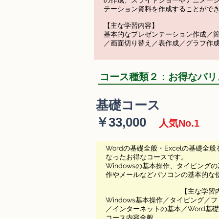
の作成、スライドショーやアニメー
テーション資料を作成することがで
【主な学習内容】
基本的なプレゼンテーション作成／
／画面切り替え／表作成／グラフ作
コース種類２：お得なバリ
基礎コース
￥33,000
人気No.1
Wordの基礎全般・Excelの基礎全
なったお得なコースです。
Windowsの基本操作、タイピング
作やメールなどパソコンの基本的な
【主な学習
Windows基本操作／タイピング／
／インターネットの基本／Word基礎
コース内容全般