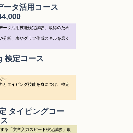
 データ活用
コース
44,000
データ活用技能検定試験」取得のため
や分析、表やグラフ作成スキルを磨く
ping 検定コース
校です
力とタイピング技能を身につけ、検定
定 タイピング
コー
ス
催する「文章入力スピード検定試験」取