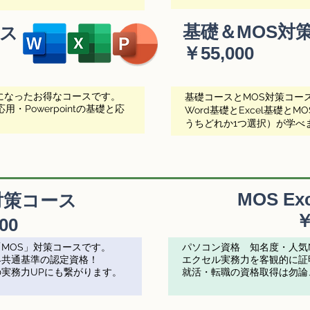
基礎＆MOS対
ス
￥
55,000
になったお得なコースです。
基礎コースとMOS対策コー
用・Powerpointの基礎と応
Word基礎とExcel基礎とMOS
うちどれか1つ選択）が学べ
MOS Ex
 対策コース
￥
00
「MOS」対策コースです。
パソコン資格 知名度・人気N
界共通基準の認定資格！
エクセル実務力を客観的に証
実務力UPにも繋がります。
就活・転職の資格取得は勿論