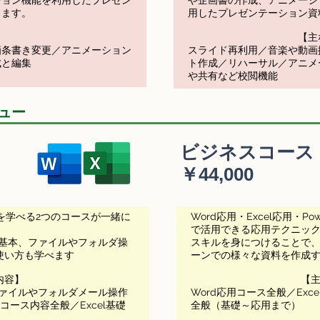
ション機能を利用したプレゼン
や企画書の作成、アニメーシ
きます。
用したプレゼンテーション資
【主
箇条書き変更／アニメーション
スライド再利用／音楽や動画
成と編集
ト作成／リハーサル／アニメ
や共有など校閲機能​
ュー
ビジネスコース
￥
44,000
般を学べる2つのコースが一緒に
Word応用・Excel応用・P
で活用できる応用テクニッ
の基本、ファイルやフォルダ操
スキルを身につけることで
使い方も学べます
ーンでの様々な資料を作成
内容】
【
ファイルやフォルダメール操作
Word応用コース全般／Exce
コース内容全般／Excel基礎
全般（基礎～応用まで）