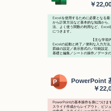
​￥22,0
Excelを使用するために必要となる
から計算方法など基本的な知識から
法、よく使う関数の利用など、Exce
につきます。
【主な学習
Excelの起動と終了／便利な入力方
罫線の設定／表示形式の／印刷設定
基礎と編集／シートの操作／データ
PowerPoin
￥22,
PowerPointの基本操作を身につけま
スライド作成からレイアウト、ビジ