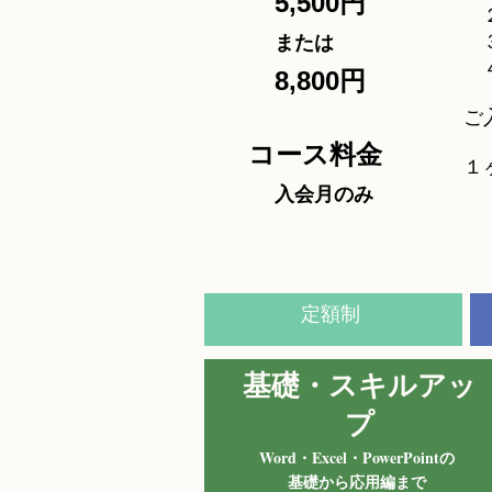
5,500円
２
​
３
または
４
8,800円
​
コース料金
​
​
入
会月のみ
定額制
基礎・スキルアッ
プ
Word・Excel・PowerPointの
基礎から応用編まで