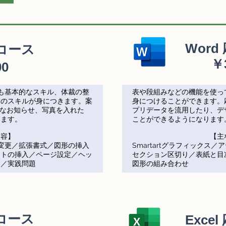
Wor
礎コース
￥
00
最も基本的なスキル、体裁の整
表や段組みなどの機能を使っ
めのスキルが身につきます。案
身につけることができます。
要なお知らせ、写真を入れた
プリデータを流用したり、デ
ります。
ことができるようになります
容】​
【主
の変更／拡張書式／図形の挿入
Smartartグラフィックス
ートの挿入／ページ設定／ヘッ
セクション区切り／表紙と目次
用／実践問題
図形の組み合わせ
礎コース
Exce