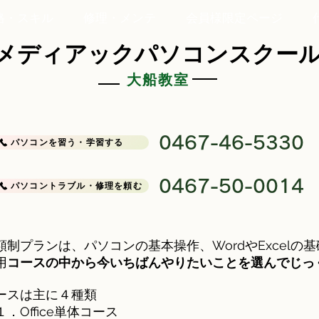
格・スキル
修理・メンテ
会員様限定ページ
メディアックパソコンスクー
大船教室
0467-46-5330
パソコンを習う・学習する
0467-50-0014
パソコントラブル・修理を頼む
額制プランは、パソコンの基本操作、WordやExcel
用
コースの中から今いちばんやりたいことを選んでじっ
ースは主に４種類
．Office単体コース