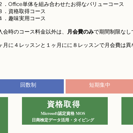
．Office単体を組み合わせたお得なバリューコース
．資格取得コース
．趣味実用コース
ご入会時のコース料金以外は、
月会費のみ
で期間制限なし
１ヶ月に４レッスンと１ヶ月にに８レッスンで月会費は異
回数制
短期集中
資格取得
Microsoft認定資格 MOS
日商検定データ活用・タイピング