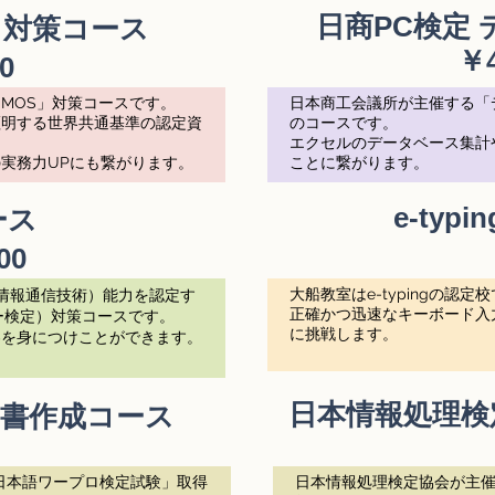
日商PC検定
nt 対策コース
​￥
0
「MOS」対策コースです。
日本商工会議所が主催する「
証明する世界共通基準の認定資
のコースです。
エクセルのデータベース集計
実務力UPにも繋がります。
ことに繋がります。
​e-ty
ース
00
​大船教室はe-typingの認定
（情報通信技術）能力を認定す
正確かつ迅速なキーボード入
ー検定）対策コースです。
に挑戦します。
容を身につけことができます。
日本情報処理検
文書作成コース
日本語ワープロ検定試験」取得
​日本情報処理検定協会が主