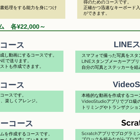
得のためのコースです。
文書処理をする能力を身につけ
正確かつ迅速なキーボード
ができます。
ーム
各¥22,000～
LIN
画コース
成し動画にするコースです。
スマフォで撮った写真をスタ
NEで送ります。
LINEスタンプメーカーアプ
ラストも作成できます。
​自分の写真とステッカーを組
Video
mpコース
コースです。
本格的な動画を作成するコー
開し、楽しくアレンジ。
VideoStudioアプリで
​トリミングやトランザクシ
​Sc
ーコース
​Scratchアプリでプログ
ムを作成するコースです。
ブロックを組みながらプログ
ームを作成していきます。