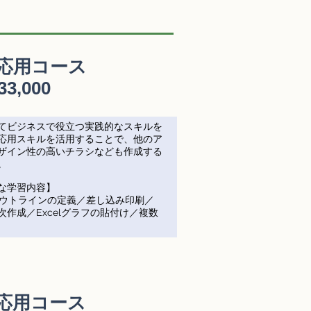
d 応用コース
33,000
てビジネスで役立つ実践的なスキルを
応用スキルを活用することで、他のア
ザイン性の高いチラシなども作成する
。
な学習内容】
／アウトラインの定義／差し込み印刷／
作成／Excelグラフの貼付け／複数
l 応用コース