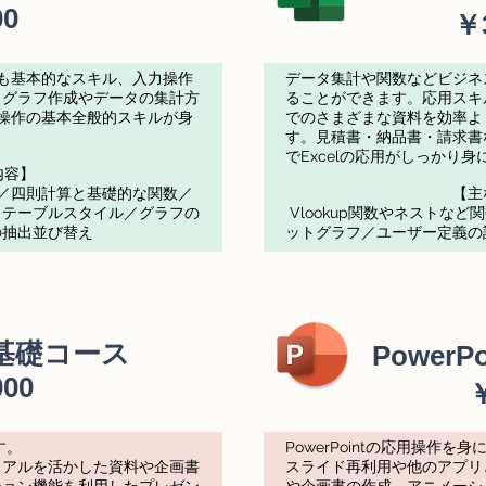
00
￥
最も基本的なスキル、入力操作
データ集計や関数などビジネ
、グラフ作成やデータの集計方
ることができます。応用スキ
l操作の基本全般的スキルが身
でのさまざまな資料を効率よ
す。見積書・納品書・請求書
でExcelの応用がしっかり
内容】
法／四則計算と基礎的な関数／
​【
、テーブルスタイル／グラフの
Vlookup関数やネストな
の抽出並び替え
ットグラフ／ユーザー定義の
t 基礎コース
Power
000
す。
PowerPointの応用操作を
ュアルを活かした資料や企画書
スライド再利用や他のアプリ