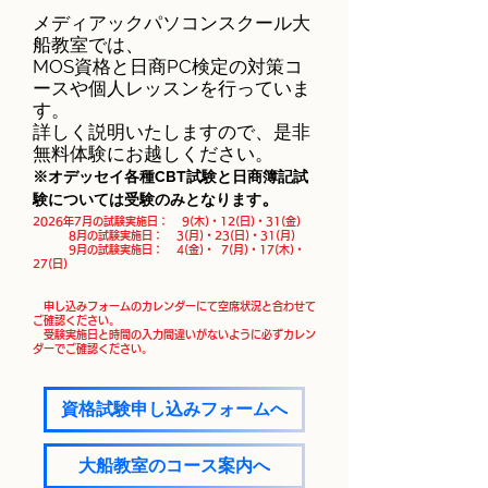
メディアックパソコンスクール大
船教室では、
MOS資格と日商PC検定の対策コ
ースや個人レッスンを行っていま
す。
​詳しく説明いたしますので、是非
無料体験にお越しください。
※オデッセイ各種CBT試験と日商簿記試
。
験につい
​て
は受験のみとなります
2026年7
月の試験実施日： 9(木)・12(日)・31(金)
8
月の試験実施日： 3(月)・23(日)・31(月)
9
月の試験実施日： 4(金)・ 7(月)・17(木)・
27(日)
申し込みフォームのカレンダーにて空席状況と合わせて
ご確認ください。
​ 受験実施日と時間の入力間違いがないように必ずカレン
ダーでご確認ください。
​
資格試験申し込みフォームへ
大船教室のコース案内へ