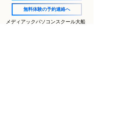
無料体験の予約連絡へ
メディアックパソコンスクール大船
教室でのMOS合格率は99％！
試験範囲をしっかり学び、自信を持
って試験に臨めるようにサポートし
てまいります。
​合格後に実務に役立つスキルのフォ
ローアップも万全です。
​無料体験にて、コースやシステムに
ついて説明いたします。
ページのトップに戻る
copyright(c)2011メディアック大船教室 all
rights reserved.