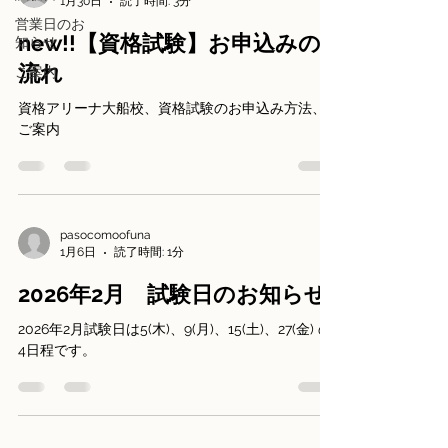
1月30日
読了時間: 3分
営業日のお
new!!【資格試験】お申込みの
知らせ
流れ
ご案内
資格アリーナ大船校、資格試験のお申込み方法、
ご案内
pasocomoofuna
1月6日
読了時間: 1分
2026年2月 試験日のお知らせ
2026年2月試験日は5(木)、9(月)、15(土)、27(金) の
4日程です。